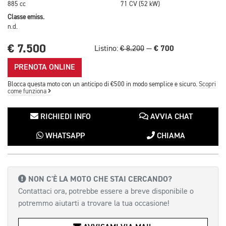
885 cc
71 CV (52 kW)
Classe emiss.
n.d.
€ 7.500
€ 700
Listino:
€ 8.200
—
PRENOTA ONLINE
Blocca questa moto con un anticipo di €500 in modo semplice e sicuro.
Scopri
come funziona
RICHIEDI INFO
AVVIA CHAT
WHATSAPP
CHIAMA
NON C'È LA MOTO CHE STAI CERCANDO?
Contattaci ora, potrebbe essere a breve disponibile o
potremmo aiutarti a trovare la tua occasione!