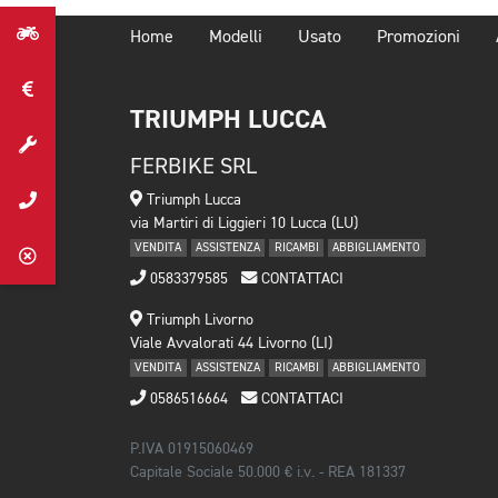
Home
Modelli
Usato
Promozioni
TRIUMPH LUCCA
FERBIKE SRL
Triumph Lucca
via Martiri di Liggieri 10 Lucca (LU)
VENDITA
ASSISTENZA
RICAMBI
ABBIGLIAMENTO
0583379585
CONTATTACI
Triumph Livorno
Viale Avvalorati 44 Livorno (LI)
VENDITA
ASSISTENZA
RICAMBI
ABBIGLIAMENTO
0586516664
CONTATTACI
P.IVA 01915060469
Capitale Sociale 50.000 € i.v. - REA 181337