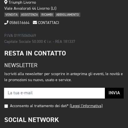
Triumph Livorno
Viale Avvalorati 44 Livorno (LI)
VENDITA
ASSISTENZA
RICAMBI
ABBIGLIAMENTO
0586516664
CONTATTACI
P.IVA 01915060469
Capitale Sociale 50.000 € i.v. - REA 181337
RESTA IN CONTATTO
NEWSLETTER
Iscriviti alla newsletter per scoprire in anteprima gli eventi, le novità e
le promozioni su nuovo, usato e service.
INVIA
Acconsento al trattamento dei dati*
(Leggi l'informativa)
SOCIAL NETWORK