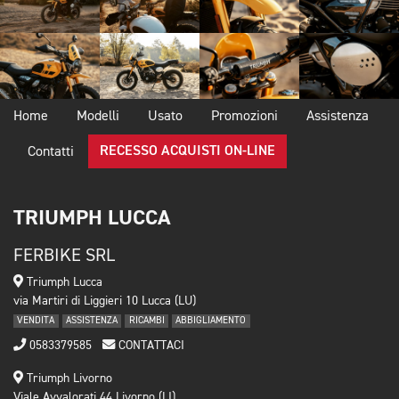
Home
Modelli
Usato
Promozioni
Assistenza
RECESSO ACQUISTI ON-LINE
Contatti
TRIUMPH LUCCA
FERBIKE SRL
Triumph Lucca
via Martiri di Liggieri 10 Lucca (LU)
VENDITA
ASSISTENZA
RICAMBI
ABBIGLIAMENTO
0583379585
CONTATTACI
Triumph Livorno
Viale Avvalorati 44 Livorno (LI)