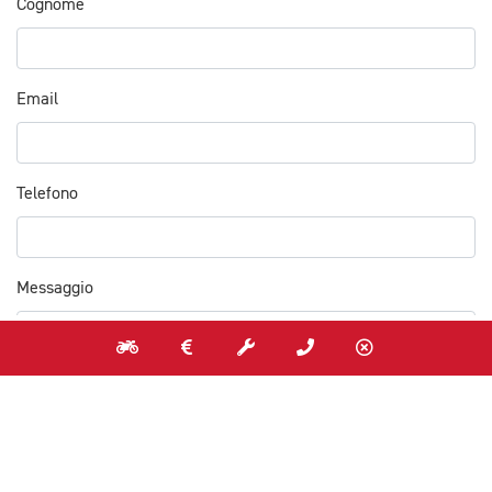
Cognome
Email
Telefono
Messaggio
Acconsento al trattamento dei dati personali per accedere al
servizio* (
Leggi l'informativa
)
Acconsento al trattamento dei dati personali per attività di
marketing (
Leggi l'informativa
)