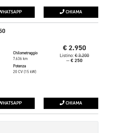
WHATSAPP
CHIAMA
50
€ 2.950
Chilometraggio
Listino:
€ 3.200
7.636 km
€ 250
—
Potenza
20 CV (15 kW)
WHATSAPP
CHIAMA