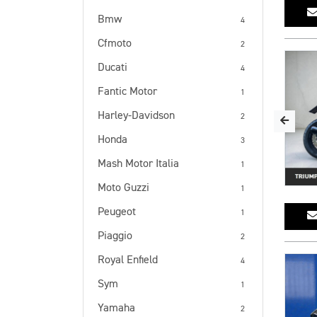
Bmw
4
Cfmoto
2
Ducati
4
Fantic Motor
1
Harley-Davidson
2
Honda
3
Mash Motor Italia
1
Moto Guzzi
1
Peugeot
1
Piaggio
2
Royal Enfield
4
Sym
1
Yamaha
2