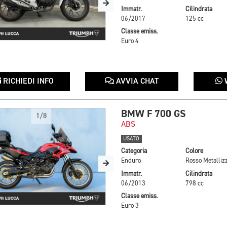
Immatr.
Cilindrata
06/2017
125 cc
Classe emiss.
Euro 4
RICHIEDI INFO
AVVIA CHAT
BMW F 700 GS
1/8
ABS
USATO
Categoria
Colore
Enduro
Immatr.
Cilindrata
06/2013
798 cc
Classe emiss.
Euro 3