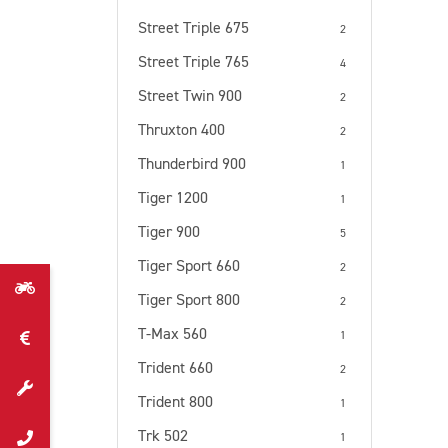
Street Triple 675
2
Street Triple 765
4
Street Twin 900
2
Thruxton 400
2
Thunderbird 900
1
Tiger 1200
1
Tiger 900
5
Tiger Sport 660
2
Tiger Sport 800
2
T-Max 560
1
Trident 660
2
Trident 800
1
Trk 502
1