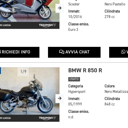
Scooter
Nero Pastello
Immatr.
Cilindrata
10/2016
278 cc
Classe emiss.
Euro 3
RICHIEDI INFO
AVVIA CHAT
BMW R 850 R
1/9
USATO
Categoria
Colore
Hypersport
Nero Metallizza
Immatr.
Cilindrata
05/1999
848 cc
Classe emiss.
n.d.