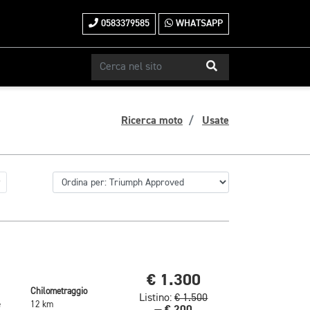
0583379585
WHATSAPP
Ricerca moto
Usate
€ 1.300
Chilometraggio
Listino:
€ 1.500
e
12 km
€ 200