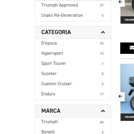
Triumph Approved
27
Usato Re-Generation
5
CATEGORIA
D'epoca
33
Hypersport
15
Sport Tourer
1
Scooter
5
Custom Cruiser
3
Enduro
17
MARCA
Triumph
44
Benelli
2