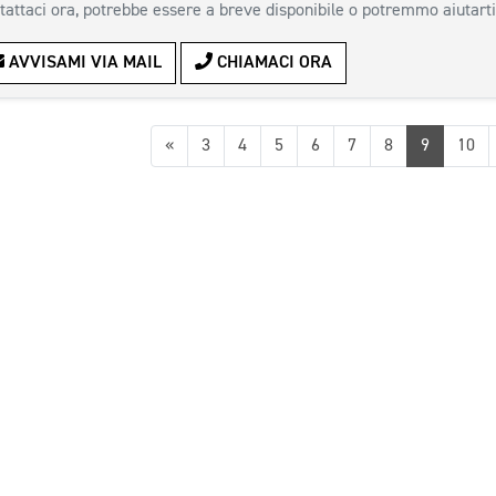
tattaci ora, potrebbe essere a breve disponibile o potremmo aiutarti
AVVISAMI VIA MAIL
CHIAMACI ORA
Precedente
«
3
4
5
6
7
8
9
10