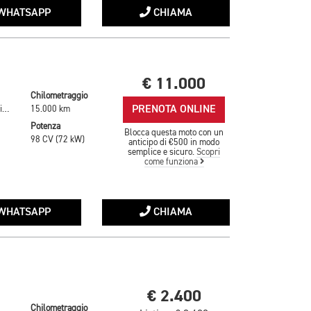
WHATSAPP
CHIAMA
€ 11.000
Chilometraggio
PRENOTA ONLINE
Marrone Metallizzato
15.000 km
Potenza
Blocca questa moto con un
98 CV (72 kW)
anticipo di €500 in modo
semplice e sicuro.
Scopri
come funziona
WHATSAPP
CHIAMA
€ 2.400
Chilometraggio