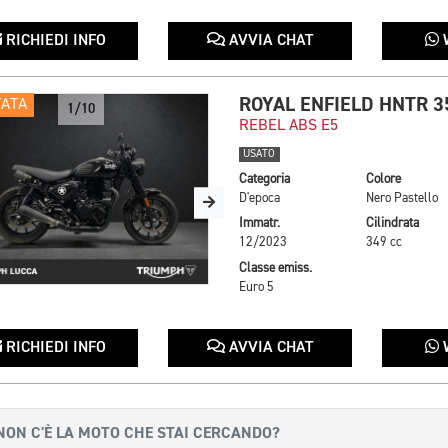
RICHIEDI INFO
AVVIA CHAT
ROYAL ENFIELD HNTR 3
TATA
1/10
REBEL ABS E5
USATO
Categoria
Colore
D'epoca
Nero Pastello
Immatr.
Cilindrata
12/2023
349 cc
Classe emiss.
Euro 5
RICHIEDI INFO
AVVIA CHAT
NON C'È LA MOTO CHE STAI CERCANDO?