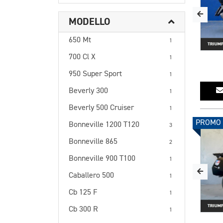
MODELLO
650 Mt
1
700 Cl X
1
950 Super Sport
1
Beverly 300
1
Beverly 500 Cruiser
1
PROMO
Bonneville 1200 T120
3
Bonneville 865
2
Bonneville 900 T100
1
Caballero 500
1
Cb 125 F
1
Cb 300 R
1