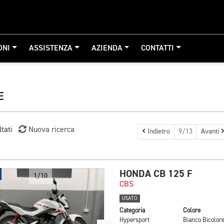
ONI
ASSISTENZA
AZIENDA
CONTATTI
E
ltati
Nuova ricerca
Indietro
9/13
Avanti
HONDA CB 125 F
1/10
CBS
USATO
Categoria
Colore
Hypersport
Bianco Bicolor