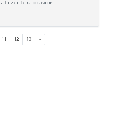
 a trovare la tua occasione!
Successiva
11
12
13
»