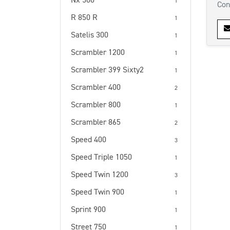
Nx 500
1
Con
R 850 R
1
Satelis 300
1
Scrambler 1200
1
Scrambler 399 Sixty2
1
Scrambler 400
2
Scrambler 800
1
Scrambler 865
2
Speed 400
3
Speed Triple 1050
1
Speed Twin 1200
3
Speed Twin 900
1
Sprint 900
1
Street 750
1