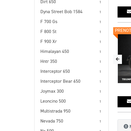
Dirt 650
1
Dyna Street Bob 1584
1
F 700 Gs
1
PROMO
PRENO
F 800 St
1
F 900 Xr
1
Himalayan 450
1
Hntr 350
1
Interceptor 650
1
Interceptor Bear 650
1
Joymax 300
1
Leoncino 500
1
Multistrada 950
1
Nevada 750
1