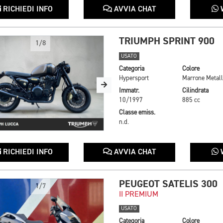
RICHIEDI INFO
AVVIA CHAT
TRIUMPH SPRINT 900
1/8
USATO
Categoria
Colore
Hypersport
Immatr.
Cilindrata
10/1997
885 cc
Classe emiss.
n.d.
RICHIEDI INFO
AVVIA CHAT
PEUGEOT SATELIS 300
1/7
II PREMIUM
USATO
Categoria
Colore