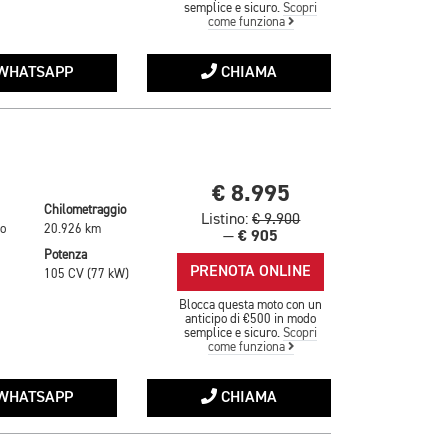
semplice e sicuro.
Scopri
come funziona
WHATSAPP
CHIAMA
€ 8.995
Chilometraggio
Listino:
€ 9.900
to
20.926 km
€ 905
—
Potenza
PRENOTA ONLINE
105 CV (77 kW)
Blocca questa moto con un
anticipo di €500 in modo
semplice e sicuro.
Scopri
come funziona
WHATSAPP
CHIAMA