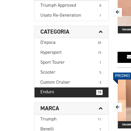
Triumph Approved
8
Usato Re-Generation
1
CATEGORIA
D'epoca
35
Hypersport
15
Sport Tourer
1
Scooter
5
PROMO
Custom Cruiser
3
Enduro
18
MARCA
Triumph
11
Benelli
1