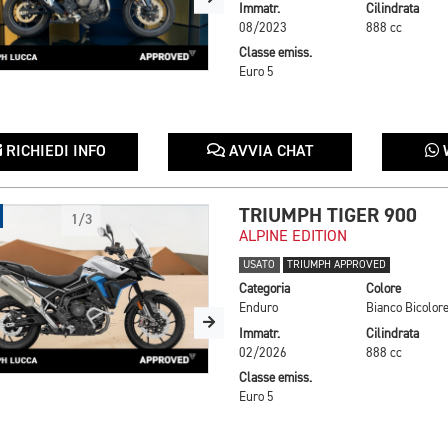
Immatr.
Cilindrata
08/2023
888 cc
Classe emiss.
Euro 5
RICHIEDI INFO
AVVIA CHAT
TRIUMPH TIGER 900
1/3
ALPINE EDITION
USATO
TRIUMPH APPROVED
Categoria
Colore
Enduro
Bianco Bicolor
Immatr.
Cilindrata
02/2026
888 cc
Classe emiss.
Euro 5