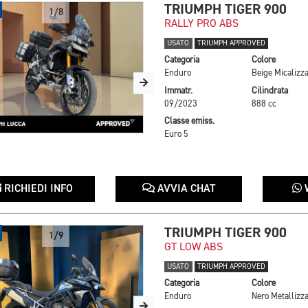
TRIUMPH TIGER 900
1/8
RALLY PRO ABS
USATO
TRIUMPH APPROVED
Categoria
Colore
Enduro
Beige Micalizza
Immatr.
Cilindrata
09/2023
888 cc
Classe emiss.
Euro 5
RICHIEDI INFO
AVVIA CHAT
TRIUMPH TIGER 900
1/9
GT LOW ABS
USATO
TRIUMPH APPROVED
Categoria
Colore
Enduro
Nero Metallizza