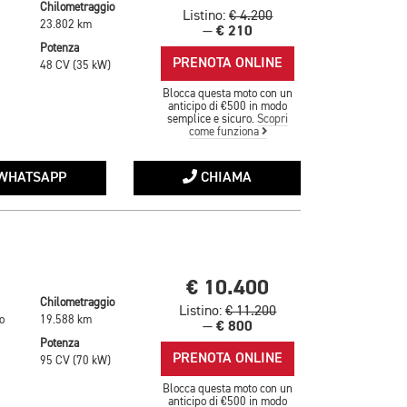
Chilometraggio
Listino:
€ 4.200
23.802 km
€ 210
—
Potenza
PRENOTA ONLINE
48 CV (35 kW)
Blocca questa moto con un
anticipo di €500 in modo
semplice e sicuro.
Scopri
come funziona
WHATSAPP
CHIAMA
€ 10.400
Chilometraggio
Listino:
€ 11.200
o
19.588 km
€ 800
—
Potenza
PRENOTA ONLINE
95 CV (70 kW)
Blocca questa moto con un
anticipo di €500 in modo