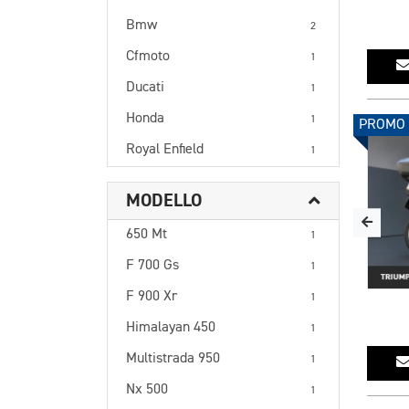
Bmw
2
Cfmoto
1
Ducati
1
Honda
1
PROMO
Royal Enfield
1
MODELLO
650 Mt
1
F 700 Gs
1
F 900 Xr
1
Himalayan 450
1
Multistrada 950
1
Nx 500
1