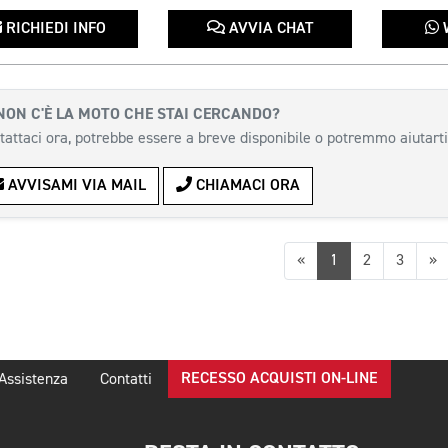
RICHIEDI INFO
AVVIA CHAT
NON C'È LA MOTO CHE STAI CERCANDO?
tattaci ora, potrebbe essere a breve disponibile o potremmo aiutarti
AVVISAMI VIA MAIL
CHIAMACI ORA
Precedente
S
«
1
2
3
»
RECESSO ACQUISTI ON-LINE
Assistenza
Contatti