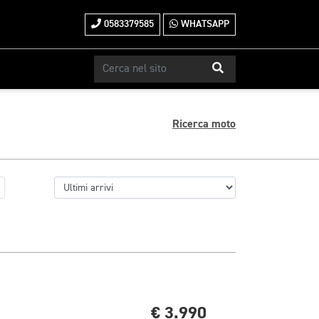
0583379585
WHATSAPP
Ricerca moto
€ 3.990