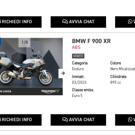
RICHIEDI INFO
AVVIA CHAT
BMW F 900 XR
1/8
ABS
USATO
Categoria
Colore
Enduro
Nero Micalizza
Immatr.
Cilindrata
03/2023
895 cc
Classe emiss.
Euro 5
RICHIEDI INFO
AVVIA CHAT