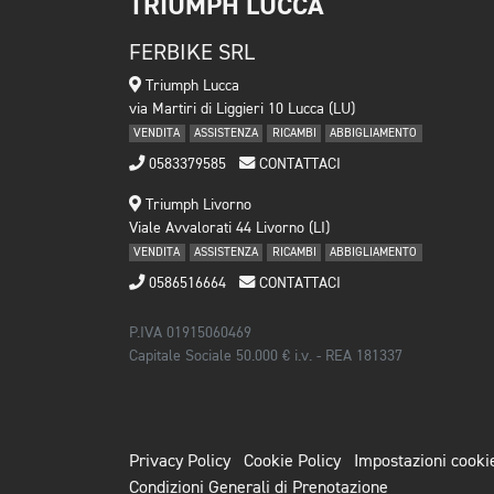
TRIUMPH LUCCA
FERBIKE SRL
Triumph Lucca
via Martiri di Liggieri 10 Lucca (LU)
VENDITA
ASSISTENZA
RICAMBI
ABBIGLIAMENTO
0583379585
CONTATTACI
Triumph Livorno
Viale Avvalorati 44 Livorno (LI)
VENDITA
ASSISTENZA
RICAMBI
ABBIGLIAMENTO
0586516664
CONTATTACI
P.IVA 01915060469
Capitale Sociale 50.000 € i.v. - REA 181337
Privacy Policy
Cookie Policy
Impostazioni cooki
Condizioni Generali di Prenotazione