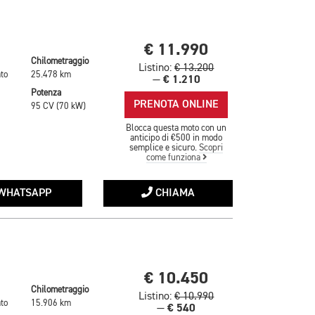
€ 11.990
Chilometraggio
Listino:
€ 13.200
to
25.478 km
€ 1.210
—
Potenza
PRENOTA ONLINE
95 CV (70 kW)
Blocca questa moto con un
anticipo di €500 in modo
semplice e sicuro.
Scopri
come funziona
WHATSAPP
CHIAMA
€ 10.450
Chilometraggio
Listino:
€ 10.990
to
15.906 km
€ 540
—