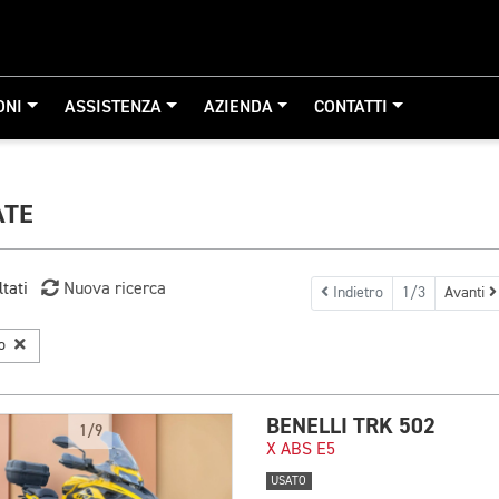
ONI
ASSISTENZA
AZIENDA
CONTATTI
ATE
ltati
Nuova ricerca
Indietro
1/3
Avanti
ro
BENELLI TRK 502
1/9
X ABS E5
USATO