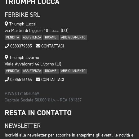
TRIUMPH LUCCA
FERBIKE SRL
Triumph Lucca
via Martiri di Liggieri 10 Lucca (LU)
VENDITA
ASSISTENZA
RICAMBI
ABBIGLIAMENTO
0583379585
CONTATTACI
Triumph Livorno
Viale Avvalorati 44 Livorno (LI)
VENDITA
ASSISTENZA
RICAMBI
ABBIGLIAMENTO
0586516664
CONTATTACI
P.IVA 01915060469
Capitale Sociale 50.000 € i.v. - REA 181337
RESTA IN CONTATTO
NEWSLETTER
Iscriviti alla newsletter per scoprire in anteprima gli eventi, le novità e