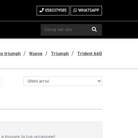
0583379585
WHATSAPP
to triumph
Nuove
Triumph
Trident 660
 a trovare la tua occasione!