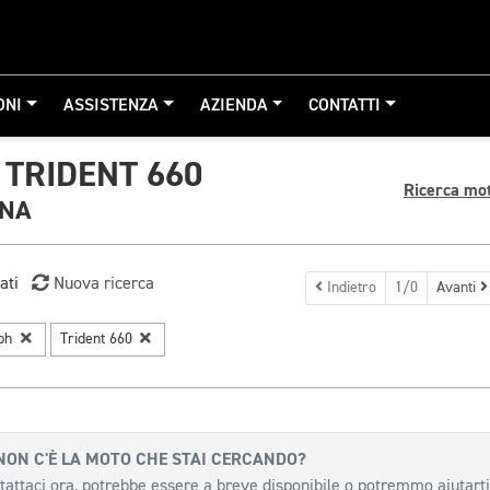
ONI
ASSISTENZA
AZIENDA
CONTATTI
TRIDENT 660
Ricerca mo
GNA
ati
Nuova ricerca
Indietro
1/0
Avanti
mph
Trident 660
NON C'È LA MOTO CHE STAI CERCANDO?
tattaci ora, potrebbe essere a breve disponibile o potremmo aiutarti