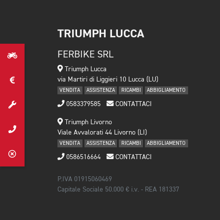
TRIUMPH LUCCA
FERBIKE SRL
Triumph Lucca
via Martiri di Liggieri 10 Lucca (LU)
VENDITA
ASSISTENZA
RICAMBI
ABBIGLIAMENTO
0583379585
CONTATTACI
Triumph Livorno
Viale Avvalorati 44 Livorno (LI)
VENDITA
ASSISTENZA
RICAMBI
ABBIGLIAMENTO
0586516664
CONTATTACI
P.IVA 01915060469
Capitale Sociale 50.000 € i.v. - REA 181337