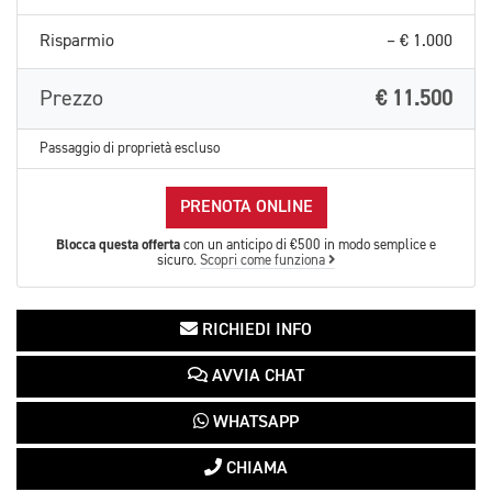
Risparmio
– € 1.000
Prezzo
€ 11.500
Passaggio di proprietà escluso
PRENOTA ONLINE
Blocca questa offerta
con un anticipo di €500 in modo semplice e
sicuro.
Scopri come funziona
RICHIEDI INFO
AVVIA CHAT
WHATSAPP
CHIAMA