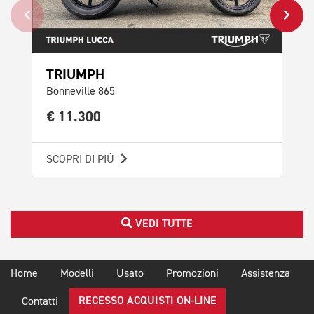
TRIUMPH
TR
Bonneville 865
Bon
€ 11.300
€ 
SCOPRI DI PIÙ
SCO
VEDI TUTTE
Home
Modelli
Usato
Promozioni
Assistenza
RECESSO ACQUISTI ON-LINE
Contatti