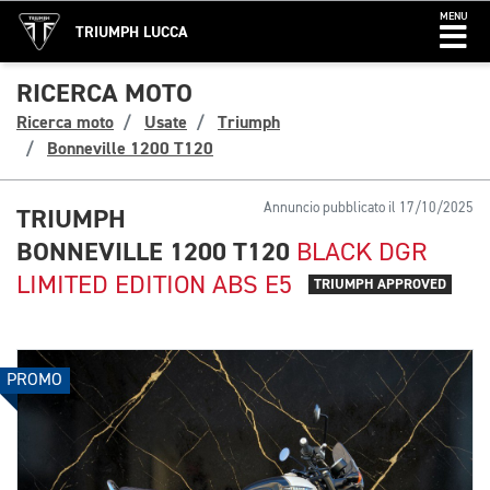
MENU
TRIUMPH LUCCA
RICERCA MOTO
Ricerca moto
Usate
Triumph
Bonneville 1200 T120
Annuncio pubblicato il 17/10/2025
TRIUMPH
BONNEVILLE 1200 T120
BLACK DGR
LIMITED EDITION ABS E5
TRIUMPH APPROVED
PROMO