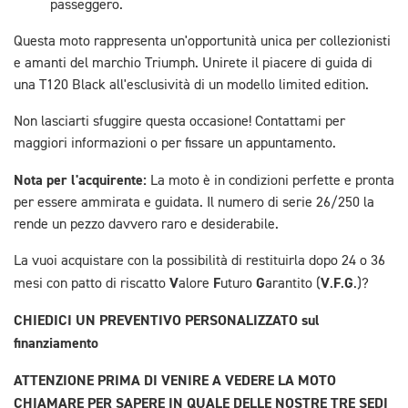
passeggero.
Questa moto rappresenta un'opportunità unica per collezionisti
e amanti del marchio Triumph. Unirete il piacere di guida di
una T120 Black all'esclusività di un modello limited edition.
Non lasciarti sfuggire questa occasione! Contattami per
maggiori informazioni o per fissare un appuntamento.
Nota per l'acquirente:
La moto è in condizioni perfette e pronta
per essere ammirata e guidata. Il numero di serie 26/250 la
rende un pezzo davvero raro e desiderabile.
La vuoi acquistare con la possibilità di restituirla dopo 24 o 36
V
F
G
V
F
G
mesi con patto di riscatto
alore
uturo
arantito (
.
.
.)?
CHIEDICI UN PREVENTIVO PERSONALIZZATO sul
finanziamento
ATTENZIONE PRIMA DI VENIRE A VEDERE LA MOTO
CHIAMARE PER SAPERE IN QUALE DELLE NOSTRE TRE SEDI