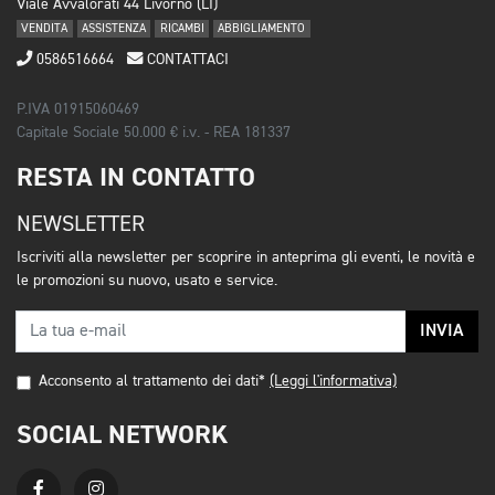
Viale Avvalorati 44 Livorno (LI)
VENDITA
ASSISTENZA
RICAMBI
ABBIGLIAMENTO
0586516664
CONTATTACI
P.IVA 01915060469
Capitale Sociale 50.000 € i.v. - REA 181337
RESTA IN CONTATTO
NEWSLETTER
Iscriviti alla newsletter per scoprire in anteprima gli eventi, le novità e
le promozioni su nuovo, usato e service.
INVIA
Acconsento al trattamento dei dati*
(Leggi l'informativa)
SOCIAL NETWORK