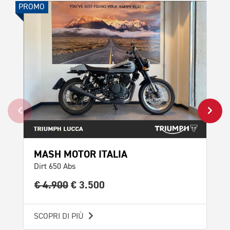
PROMO
PROMO
MASH MOTOR ITALIA
TR
Dirt 650 Abs
Scr
€ 4.900
€ 3.500
€ 
SCOPRI DI PIÙ
SCO