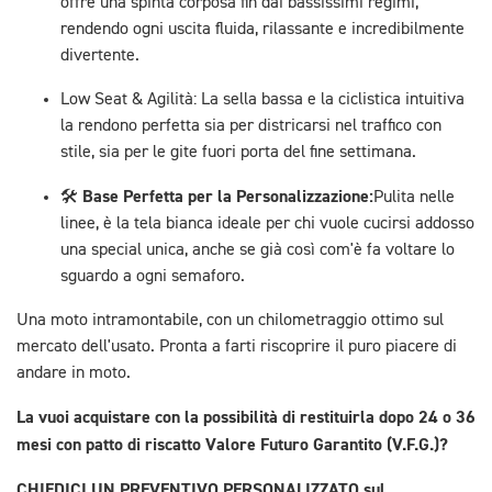
offre una spinta corposa fin dai bassissimi regimi,
rendendo ogni uscita fluida, rilassante e incredibilmente
divertente.
Low Seat & Agilità: La sella bassa e la ciclistica intuitiva
la rendono perfetta sia per districarsi nel traffico con
stile, sia per le gite fuori porta del fine settimana.
Base Perfetta per la Personalizzazione:
🛠️
Pulita nelle
linee, è la tela bianca ideale per chi vuole cucirsi addosso
una special unica, anche se già così com'è fa voltare lo
sguardo a ogni semaforo.
Una moto intramontabile, con un chilometraggio ottimo sul
mercato dell'usato. Pronta a farti riscoprire il puro piacere di
andare in moto.
La vuoi acquistare con la possibilità di restituirla dopo 24 o 36
mesi con patto di riscatto Valore Futuro Garantito (V.F.G.)?
CHIEDICI UN PREVENTIVO PERSONALIZZATO sul