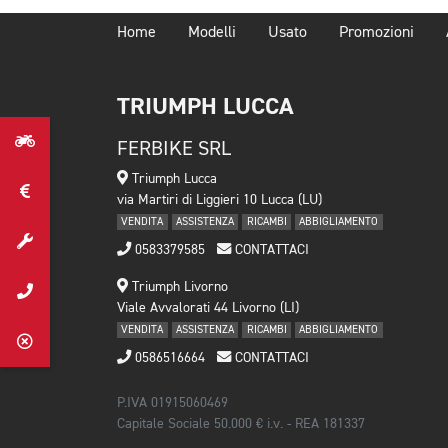
Home
Modelli
Usato
Promozioni
TRIUMPH LUCCA
FERBIKE SRL
Triumph Lucca
via Martiri di Liggieri 10 Lucca (LU)
VENDITA
ASSISTENZA
RICAMBI
ABBIGLIAMENTO
0583379585
CONTATTACI
Triumph Livorno
Viale Avvalorati 44 Livorno (LI)
VENDITA
ASSISTENZA
RICAMBI
ABBIGLIAMENTO
0586516664
CONTATTACI
P.IVA 01915060469
Capitale Sociale 50.000 € i.v. - REA 181337