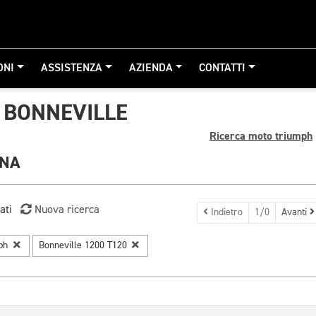
ONI
ASSISTENZA
AZIENDA
CONTATTI
 BONNEVILLE
Ricerca moto triumph
GNA
ati
Nuova ricerca
Indietro
1/0
Avanti
mph
Bonneville 1200 T120