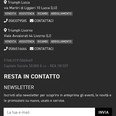
Triumph Lucca
via Martiri di Liggieri 10 Lucca (LU)
VENDITA
ASSISTENZA
RICAMBI
ABBIGLIAMENTO
0583379585
CONTATTACI
Triumph Livorno
Viale Avvalorati 44 Livorno (LI)
VENDITA
ASSISTENZA
RICAMBI
ABBIGLIAMENTO
0586516664
CONTATTACI
P.IVA 01915060469
Capitale Sociale 50.000 € i.v. - REA 181337
RESTA IN CONTATTO
NEWSLETTER
Iscriviti alla newsletter per scoprire in anteprima gli eventi, le novità e
le promozioni su nuovo, usato e service.
INVIA